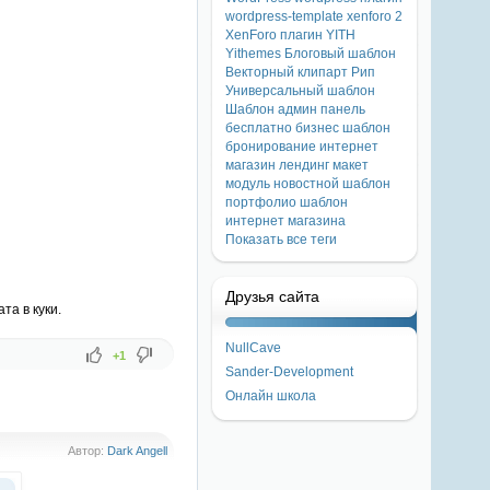
wordpress-template
xenforo 2
XenForo плагин
YITH
Yithemes
Блоговый шаблон
Векторный клипарт
Рип
Универсальный шаблон
Шаблон
админ панель
бесплатно
бизнес шаблон
бронирование
интернет
магазин
лендинг
макет
модуль
новостной шаблон
портфолио
шаблон
интернет магазина
Показать все теги
Друзья сайта
та в куки.
NullCave
+1
Sander-Development
Онлайн школа
Автор:
Dark Angell