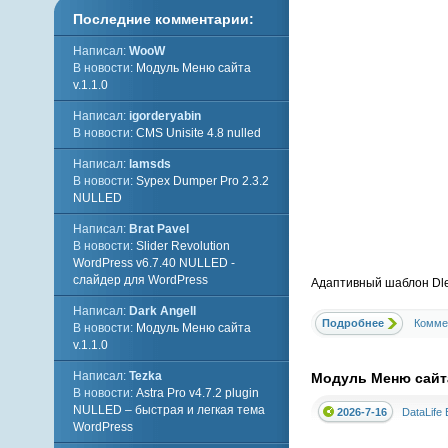
Последние комментарии:
Написал:
WooW
В новости:
Модуль Меню сайта
v.1.1.0
Написал:
igorderyabin
В новости:
CMS Unisite 4.8 nulled
Написал:
lamsds
В новости:
Sypex Dumper Pro 2.3.2
NULLED
Написал:
Brat Pavel
В новости:
Slider Revolution
WordPress v6.7.40 NULLED -
слайдер для WordPress
Адаптивный шаблон Dle 
Написал:
Dark Angell
Подробнее
Комме
В новости:
Модуль Меню сайта
v.1.1.0
Написал:
Tezka
Модуль Меню сайта
В новости:
Astra Pro v4.7.2 plugin
NULLED – быстрая и легкая тема
2026-7-16
DataLife 
WordPress