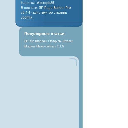
Написал:
Alexspb25
В новости:
SP Page Builder Pro
v5.4.4 - конструктор страниц
Joomla
Популярные статьи
Lit-Rus Шаблон + модуль читалки
Модуль Меню сайта v.1.1.0