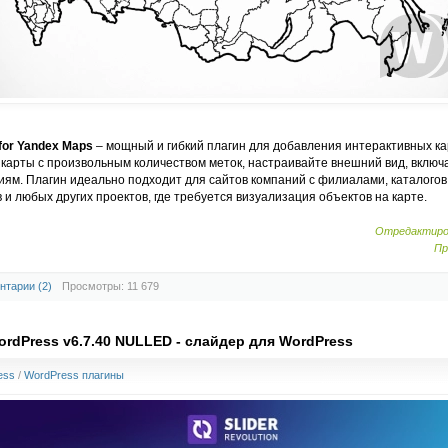
 for Yandex Maps
– мощный и гибкий плагин для добавления интерактивных ка
 карты с произвольным количеством меток, настраивайте внешний вид, включ
иям. Плагин идеально подходит для сайтов компаний с филиалами, каталогов
 и любых других проектов, где требуется визуализация объектов на карте.
Отредактиро
Пр
нтарии (2)
Просмотры: 11 679
WordPress v6.7.40 NULLED - слайдер для WordPress
ess
/
WordPress плагины