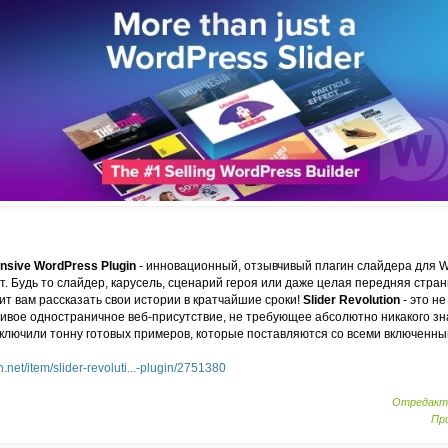
onsive WordPress Plugin
- инновационный, отзывчивый плагин слайдера для W
. Будь то слайдер, карусель, сценарий героя или даже целая передняя стра
т вам рассказать свои истории в кратчайшие сроки!
Slider Revolution
- это н
сивое одностраничное веб-присутствие, не требующее абсолютно никакого з
включили тонну готовых примеров, которые поставляются со всеми включенны
.net/item/slider-revoluti...-plugin/2751380
Отредакти
При