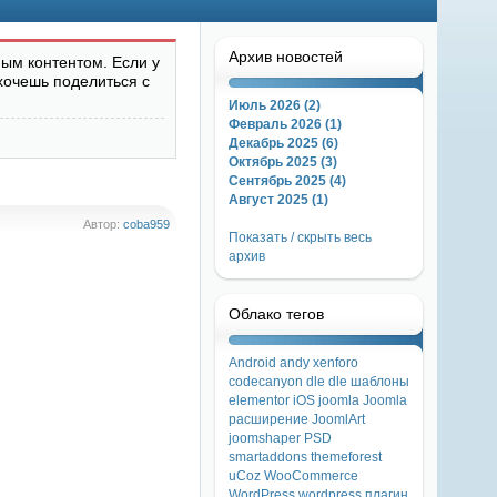
Архив новостей
ым контентом. Если у
хочешь поделиться с
Июль 2026 (2)
Февраль 2026 (1)
Декабрь 2025 (6)
Октябрь 2025 (3)
Сентябрь 2025 (4)
Август 2025 (1)
Автор:
coba959
Показать / скрыть весь
архив
Облако тегов
Android
andy xenforo
codecanyon
dle
dle шаблоны
elementor
iOS
joomla
Joomla
расширение
JoomlArt
joomshaper
PSD
smartaddons
themeforest
uCoz
WooCommerce
WordPress
wordpress плагин