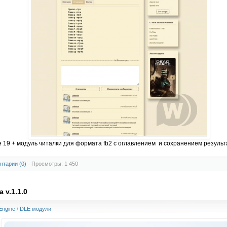
19 + модуль читалки для формата fb2 с оглавлением и сохранением результа
нтарии (0)
Просмотры: 1 450
 v.1.1.0
Engine
/
DLE модули