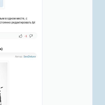
ым в одном месте, с
стоянно редактировать tpl
-1
s)
Автор:
SeoDeluxe