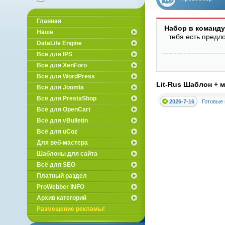
вебмастеров
Главная
Набор в команду
Наше
тебя есть предл
DataLife Engine
Всё для IPS
Всё для XenForo
Всё для WordPress
Lit-Rus Шаблон + 
Всё для Joomla
Всё для PrestaShop
2026-7-16
Готовые
Всё для OpenCart
Всё для vBulletin
Всё для uCoz
Для веб-мастера
Шаблоны для сайта
Всё для SEO
Платный раздел
ProWebber INFO
Архив категорий
Размещение рекламы!