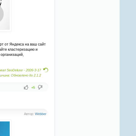
рт от Яндекса на ваш сайт
айте кластеризацию и
 организаций,
вал SeoDeluxe -
2026-3-17
ичина: Обновлено до 2.1.2
+5
Автор:
Webber