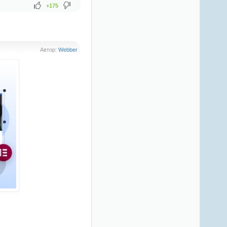
+175
Автор:
Webber