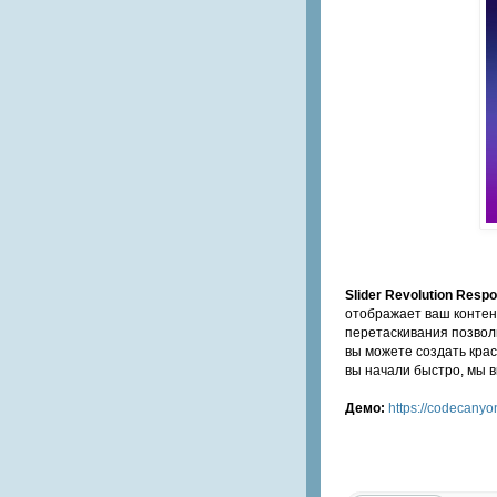
Slider Revolution Resp
отображает ваш контент
перетаскивания позволи
вы можете создать кра
вы начали быстро, мы 
Демо:
https://codecanyon