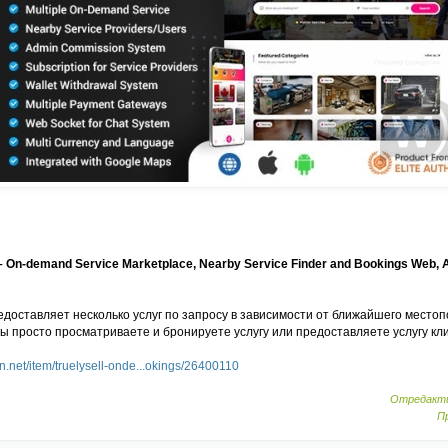
 – On-demand Service Marketplace, Nearby Service Finder and Bookings Web, 
доставляет несколько услуг по запросу в зависимости от ближайшего место
ы просто просматриваете и бронируете услугу или предоставляете услугу кл
n.net/item/truelysell-onde...okings/26400110
Отредакти
П