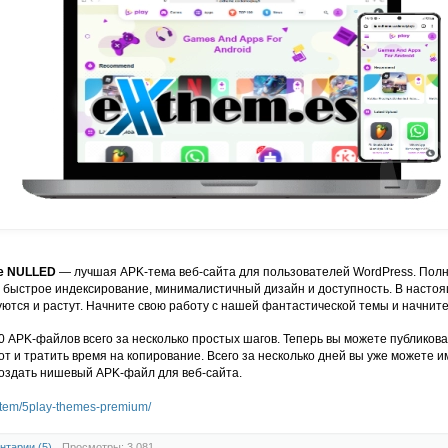
me NULLED
— лучшая APK-тема веб-сайта для пользователей WordPress. Пол
ь, быстрое индексирование, минималистичный дизайн и доступность. В наст
ются и растут. Начните свою работу с нашей фантастической темы и начните
 APK-файлов всего за несколько простых шагов. Теперь вы можете публикова
т и тратить время на копирование. Всего за несколько дней вы уже можете имет
оздать нишевый APK-файл для веб-сайта.
/item/5play-themes-premium/
нтарии (5)
Просмотры: 3 081