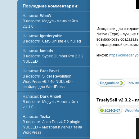
Последние комментарии:
Написал:
WooW
В новости:
Модуль Меню сайта
v.1.1.0
Исходники для создания
Native (Expo) - лучшие
Написал:
igorderyabin
возможность создавать 
В новости:
CMS Unisite 4.8 nulled
операционной системы,
Написал:
lamsds
Инфо:
https://codecanyo
В новости:
Sypex Dumper Pro 2.3.2
NULLED
Написал:
Brat Pavel
В новости:
Slider Revolution
WordPress v6.7.40 NULLED -
Подробнее
Комме
слайдер для WordPress
Написал:
Dark Angell
TruelySell v2.3.2 
В новости:
Модуль Меню сайта
v.1.1.0
2024-2-07
Web
/
Мо
Написал:
Tezka
В новости:
Astra Pro v4.7.2 plugin
NULLED – быстрая и легкая тема
WordPress