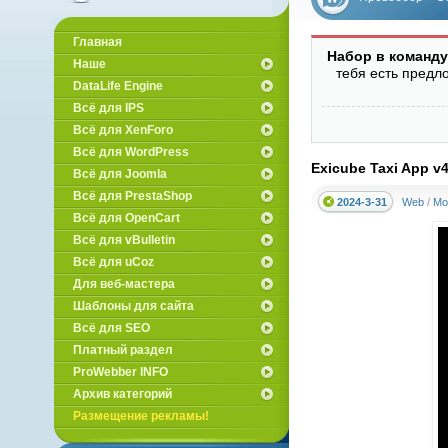
вебмастеров
Главная
Набор в команду
Наше
тебя есть предл
DataLife Engine
Всё для IPS
Всё для XenForo
Всё для WordPress
Exicube Taxi App v4
Всё для Joomla
Всё для PrestaShop
2024-3-31
Web
/
Мо
Всё для OpenCart
Всё для vBulletin
Всё для uCoz
Для веб-мастера
Шаблоны для сайта
Всё для SEO
Платный раздел
ProWebber INFO
Архив категорий
Размещение рекламы!