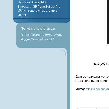
Написал:
Alexspb25
В новости:
SP Page Builder Pro
v5.4.4 - конструктор страниц
Joomla
Популярные статьи
Lit-Rus Шаблон + модуль читалки
Модуль Меню сайта v.1.1.0
TruelySell
Данное приложение пре
этого веб-приложения в
Инфо:
https://codecanyo