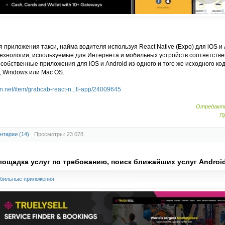
 приложения такси, найма водителя используя React Native (Expo) для iOS и A
 технологии, используемые для Интернета и мобильных устройств соответстве
собственные приложения для iOS и Android из одного и того же исходного ко
 Windows или Mac OS.
n.net/item/grabcab-react-n...ll-app/24009645
Отредакти
П
нтарии (14)
Просмотры: 23 078
- площадка услуг по требованию, поиск ближайших услуг Android
бильные приложения