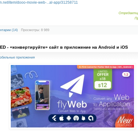
on.net/item/dooo-movie-web-...al-app/31258711
Отредактир
П
нтарии (14)
Просмотры: 8 989
ED - «конвертируйте» сайт в приложение на Android и iOS
обильные приложения