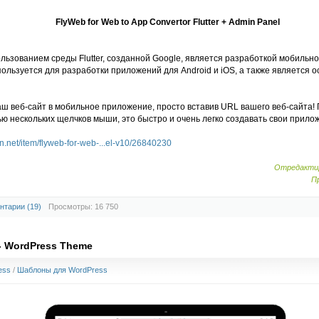
FlyWeb for Web to App Convertor Flutter + Admin Panel
льзованием среды Flutter, созданной Google, является разработкой мобильн
ользуется для разработки приложений для Android и iOS, а также является
ш веб-сайт в мобильное приложение, просто вставив URL вашего веб-сайта!
ью нескольких щелчков мыши, это быстро и очень легко создавать свои прило
n.net/item/flyweb-for-web-...el-v10/26840230
Отредактир
П
нтарии (19)
Просмотры: 16 750
 - WordPress Theme
ess
/
Шаблоны для WordPress