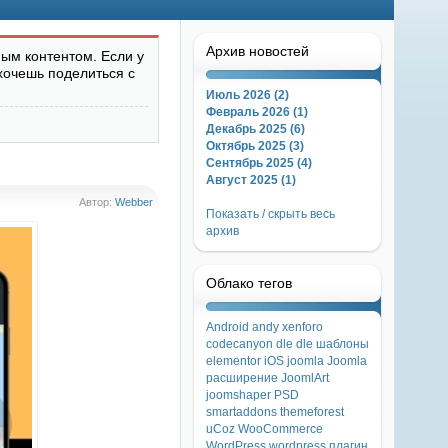
Архив новостей
ым контентом. Если у
хочешь поделиться с
Июль 2026 (2)
Февраль 2026 (1)
Декабрь 2025 (6)
Октябрь 2025 (3)
Сентябрь 2025 (4)
Август 2025 (1)
Автор:
Webber
Показать / скрыть весь
архив
Облако тегов
Android
andy xenforo
codecanyon
dle
dle шаблоны
elementor
iOS
joomla
Joomla
расширение
JoomlArt
joomshaper
PSD
smartaddons
themeforest
uCoz
WooCommerce
WordPress
wordpress плагин