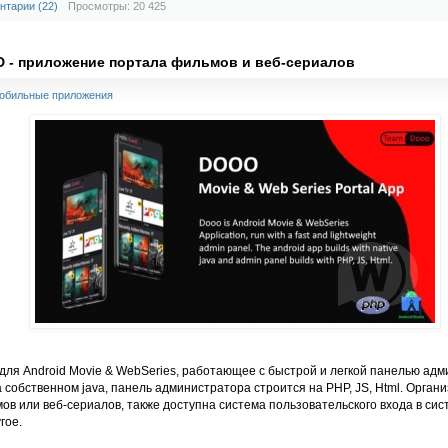
нтарии (22)
Просмотры: 20 425
D - приложение портала фильмов и веб-сериалов
обильные приложения
для Android Movie & WebSeries, работающее с быстрой и легкой панелью ад
а собственном java, панель администратора строится на PHP, JS, Html. Орган
в или веб-сериалов, также доступна система пользовательского входа в сис
гое.