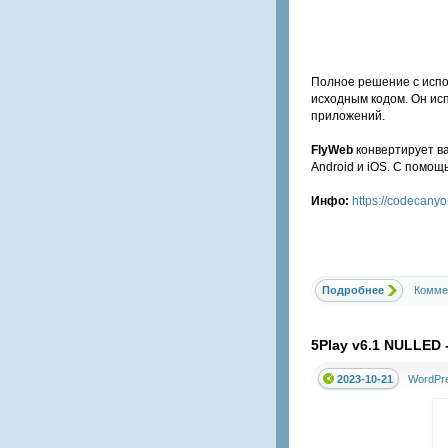
Полное решение с испо
исходным кодом. Он исп
приложений.
FlyWeb
конвертирует ва
Android и iOS. С помощ
Инфо:
https://codecanyo
Подробнее
Комме
5Play v6.1 NULLED
2023-10-21
WordPr