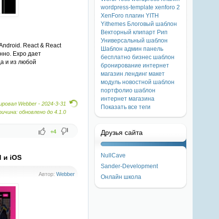
wordpress-template
xenforo 2
XenForo плагин
YITH
Yithemes
Блоговый шаблон
Векторный клипарт
Рип
Универсальный шаблон
ndroid. React & React
Шаблон
админ панель
нно. Expo дает
бесплатно
бизнес шаблон
да и из любой
бронирование
интернет
магазин
лендинг
макет
модуль
новостной шаблон
портфолио
шаблон
интернет магазина
ровал Webber -
2024-3-31
Показать все теги
ричина: обновлено до 4.1.0
+4
Друзья сайта
NullCave
 и iOS
Sander-Development
Автор:
Webber
Онлайн школа