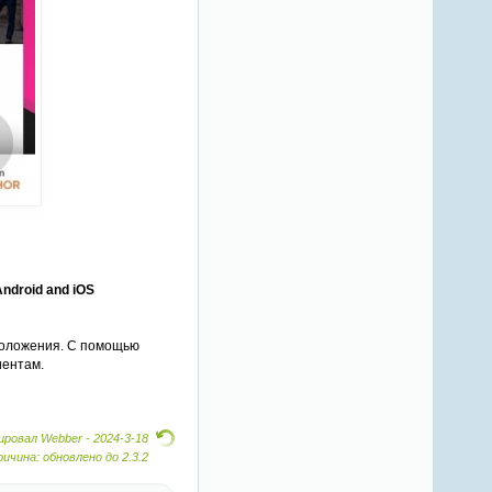
Android and iOS
положения. С помощью
иентам.
ровал Webber -
2024-3-18
ричина: обновлено до 2.3.2