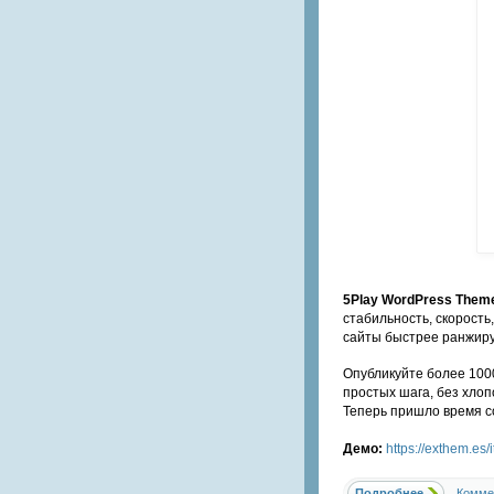
5Play WordPress The
стабильность, скорост
сайты быстрее ранжиру
Опубликуйте более 1000
простых шага, без хлопо
Теперь пришло время с
Демо:
https://exthem.es
Подробнее
Комме