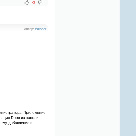
-3
Автор:
Webber
министратора. Приложение
изация Dooo из панели
тему, добавление в