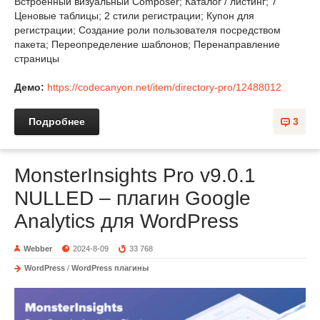
Встроенный визуальный Composer; Каталог / листинг; 7
Ценовые таблицы; 2 стили регистрации; Купон для
регистрации; Создание роли пользователя посредством
пакета; Переопределение шаблонов; Перенаправление
страницы
Демо:
https://codecanyon.net/item/directory-pro/12488012
Подробнее
3
MonsterInsights Pro v9.0.1
NULLED – плагин Google
Analytics для WordPress
Webber
2024-8-09
33 768
WordPress
/
WordPress плагины