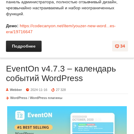
панель администратора, полностью отзывчивый дизайн,
чрезвычайно настраиваемый и набор неограниченных
функций.
Демо:
https://codecanyon.net/item/youzer-new-word...es-
era/19716647
Подробнее
34
EventOn v4.7.3 – календарь
событий WordPress
Webber
2024-11-16
27 328
WordPress
/
WordPress плагины