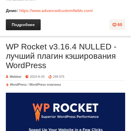
Демо:
https://www.advancedcustomfields.com/
Подробнее
60
WP Rocket v3.16.4 NULLED -
лучший плагин кэширования
WordPress
Webber
2024-8-29
299 975
WordPress
/
WordPress плагины