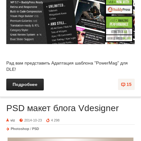
Рад вам представить Адаптация шаблона "PowerMag" для
DLE!
Подробнее
15
PSD макет блога Vdesigner
viz
2014-10-23
4 298
Photoshop
/
PSD