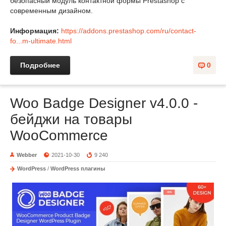
безопасный модуль контактной формы Prestashop с
современным дизайном.
Информация:
https://addons.prestashop.com/ru/contact-
fo...m-ultimate.html
Подробнее
0
Woo Badge Designer v4.0.0 -
бейджи на товары
WooCommerce
Webber
2021-10-30
9 240
WordPress
/
WordPress плагины