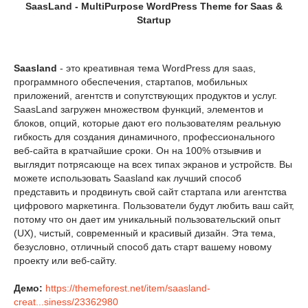
SaasLand - MultiPurpose WordPress Theme for Saas &
Startup
Saasland
- это креативная тема WordPress для saas,
программного обеспечения, стартапов, мобильных
приложений, агентств и сопутствующих продуктов и услуг.
SaasLand загружен множеством функций, элементов и
блоков, опций, которые дают его пользователям реальную
гибкость для создания динамичного, профессионального
веб-сайта в кратчайшие сроки. Он на 100% отзывчив и
выглядит потрясающе на всех типах экранов и устройств. Вы
можете использовать Saasland как лучший способ
представить и продвинуть свой сайт стартапа или агентства
цифрового маркетинга. Пользователи будут любить ваш сайт,
потому что он дает им уникальный пользовательский опыт
(UX), чистый, современный и красивый дизайн. Эта тема,
безусловно, отличный способ дать старт вашему новому
проекту или веб-сайту.
Демо:
https://themeforest.net/item/saasland-
creat...siness/23362980