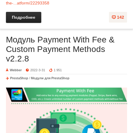
the-...atform/22293358
Подробнее
142
Модуль Payment With Fee &
Custom Payment Methods
v2.2.8
Webber
2022-3-31
1 951
PrestaShop
/
Модули для PrestaShop