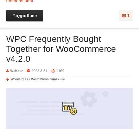
methods.html
Подробнее
1
WPC Frequently Bought
Together for WooCommerce
v4.2.0
Webber
2022-3-31
1 992
WordPress
/
WordPress плагины