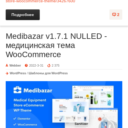
store-woocommerce-theme/34267600
Подробнее
2
Medibazar v1.7.1 NULLED -
медицинская тема
WooCommerce
Webber
2022-3-31
2 375
WordPress
/
Шаблоны для WordPress