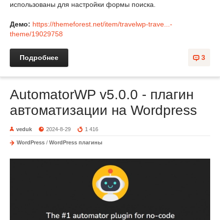
использованы для настройки формы поиска.
Демо:
https://themeforest.net/item/travelwp-trave...-
theme/19029758
Подробнее
3
AutomatorWP v5.0.0 - плагин
автоматизации на Wordpress
veduk
2024-8-29
1 416
WordPress
/
WordPress плагины