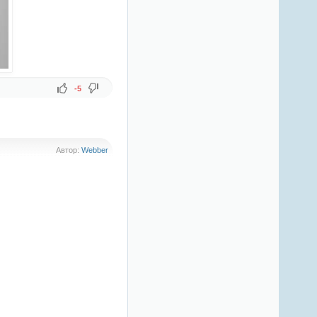
-5
Автор:
Webber