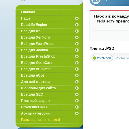
вебмастеров
Главная
Набор в команду
Наше
тебя есть предл
DataLife Engine
Всё для IPS
Всё для XenForo
Всё для WordPress
Пленка .PSD
Всё для Joomla
Всё для PrestaShop
2009-7-31
Photosho
Всё для OpenCart
Всё для vBulletin
Всё для uCoz
Для веб-мастера
Шаблоны для сайта
Всё для SEO
Платный раздел
ProWebber INFO
Архив категорий
Размещение рекламы!