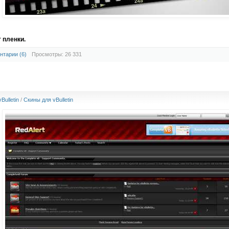
 пленки.
нтарии (6)
Просмотры: 26 331
Bulletin
/
Скины для vBulletin