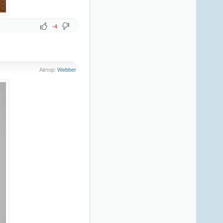
-4
Автор:
Webber