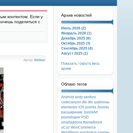
Архив новостей
ым контентом. Если у
хочешь поделиться с
Июль 2026 (2)
Февраль 2026 (1)
Декабрь 2025 (6)
Октябрь 2025 (3)
Сентябрь 2025 (4)
Август 2025 (1)
Автор:
Webber
Показать / скрыть весь
архив
Облако тегов
Android
andy xenforo
codecanyon
dle
dle шаблоны
elementor
iOS
joomla
Joomla
расширение
JoomlArt
joomshaper
PSD
smartaddons
themeforest
uCoz
WooCommerce
WordPress
wordpress плагин