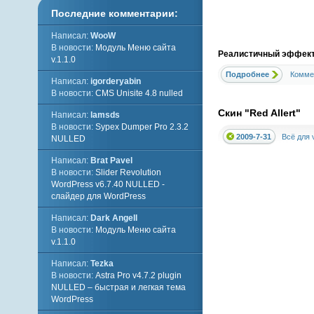
Последние комментарии:
Написал:
WooW
В новости:
Модуль Меню сайта
Реалистичный эффект
v.1.1.0
Подробнее
Комме
Написал:
igorderyabin
В новости:
CMS Unisite 4.8 nulled
Скин "Red Allert"
Написал:
lamsds
В новости:
Sypex Dumper Pro 2.3.2
2009-7-31
Всё для v
NULLED
Написал:
Brat Pavel
В новости:
Slider Revolution
WordPress v6.7.40 NULLED -
слайдер для WordPress
Написал:
Dark Angell
В новости:
Модуль Меню сайта
v.1.1.0
Написал:
Tezka
В новости:
Astra Pro v4.7.2 plugin
NULLED – быстрая и легкая тема
WordPress