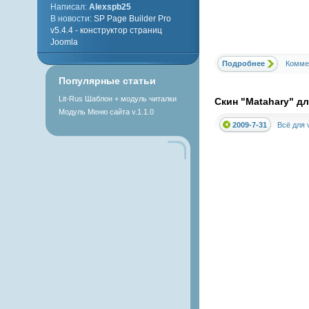
Написал:
Alexspb25
В новости:
SP Page Builder Pro
v5.4.4 - конструктор страниц
Joomla
Подробнее
Комме
Популярные статьи
Lit-Rus Шаблон + модуль читалки
Скин "Matahary" дл
Модуль Меню сайта v.1.1.0
2009-7-31
Всё для v