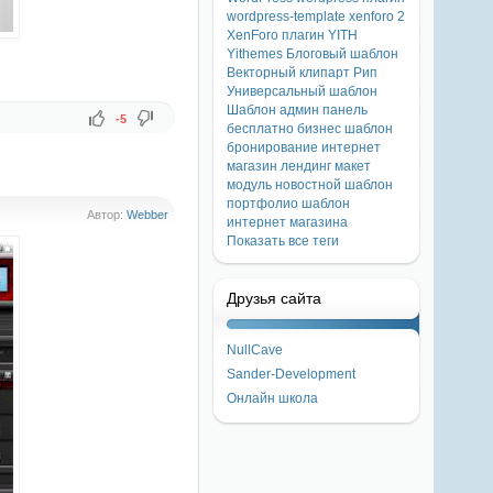
wordpress-template
xenforo 2
XenForo плагин
YITH
Yithemes
Блоговый шаблон
Векторный клипарт
Рип
Универсальный шаблон
Шаблон
админ панель
-5
бесплатно
бизнес шаблон
бронирование
интернет
магазин
лендинг
макет
модуль
новостной шаблон
портфолио
шаблон
Автор:
Webber
интернет магазина
Показать все теги
Друзья сайта
NullCave
Sander-Development
Онлайн школа