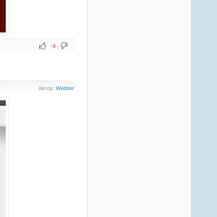
-5
Автор:
Webber