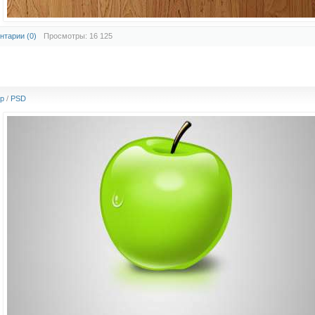
нтарии (0)
Просмотры: 16 125
p
/
PSD