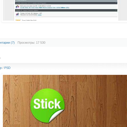
нтарии (7)
Просмотры: 17 530
D
p
/
PSD