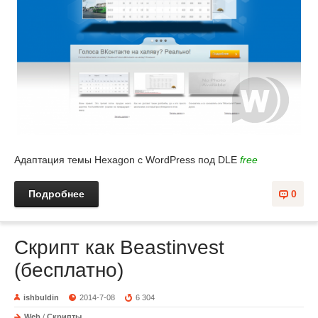
Адаптация темы Hexagon с WordPress под DLE
free
Подробнее
0
Скрипт как Beastinvest
(бесплатно)
ishbuldin
2014-7-08
6 304
Web
/
Скрипты