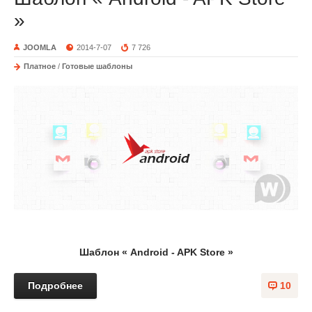
»
JOOMLA
2014-7-07
7 726
Платное
/
Готовые шаблоны
Шаблон « Android - APK Store »
Подробнее
10