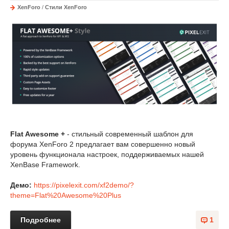
XenForo
/
Стили XenForo
Flat Awesome +
- стильный современный шаблон для
форума XenForo 2 предлагает вам совершенно новый
уровень функционала настроек, поддерживаемых нашей
XenBase Framework.
Демо:
https://pixelexit.com/xf2demo/?
theme=Flat%20Awesome%20Plus
Подробнее
1