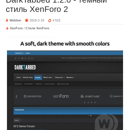
стиль XenForo 2
Webber
2019-2-19
4 515
XenForo
/
Стили XenForo