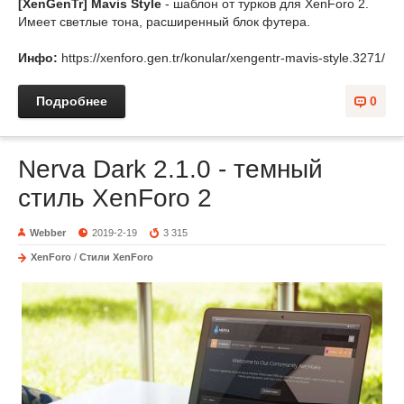
[XenGenTr] Mavis Style
- шаблон от турков для XenForo 2.
Имеет светлые тона, расширенный блок футера.
Инфо:
https://xenforo.gen.tr/konular/xengentr-mavis-style.3271/
Подробнее
0
Nerva Dark 2.1.0 - темный
стиль XenForo 2
Webber
2019-2-19
3 315
XenForo
/
Стили XenForo