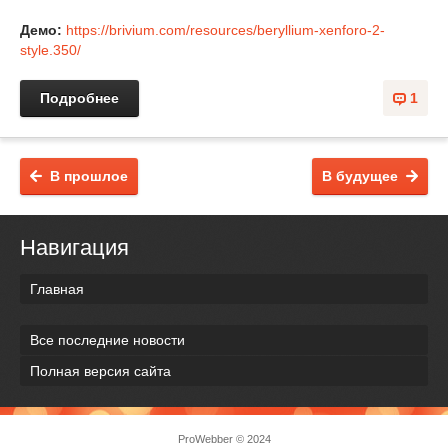
Демо:
https://brivium.com/resources/beryllium-xenforo-2-
style.350/
Подробнее
1
В прошлое
В будущее
Навигация
Главная
Все последние новости
Полная версия сайта
ProWebber © 2024