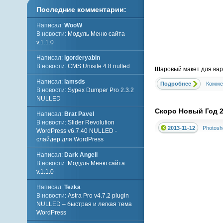
Последние комментарии:
Написал:
WooW
В новости:
Модуль Меню сайта
v.1.1.0
Написал:
igorderyabin
В новости:
CMS Unisite 4.8 nulled
Шаровый макет для варе
Написал:
lamsds
Подробнее
Комме
В новости:
Sypex Dumper Pro 2.3.2
NULLED
Скоро Новый Год 2
Написал:
Brat Pavel
В новости:
Slider Revolution
2013-11-12
Photosh
WordPress v6.7.40 NULLED -
слайдер для WordPress
Написал:
Dark Angell
В новости:
Модуль Меню сайта
v.1.1.0
Написал:
Tezka
В новости:
Astra Pro v4.7.2 plugin
NULLED – быстрая и легкая тема
WordPress