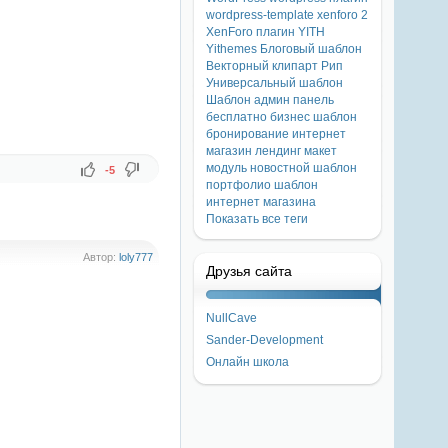
wordpress-template
xenforo 2
XenForo плагин
YITH
Yithemes
Блоговый шаблон
Векторный клипарт
Рип
Универсальный шаблон
Шаблон
админ панель
бесплатно
бизнес шаблон
бронирование
интернет
магазин
лендинг
макет
модуль
новостной шаблон
-5
портфолио
шаблон
интернет магазина
Показать все теги
Автор:
loly777
Друзья сайта
NullCave
Sander-Development
Онлайн школа