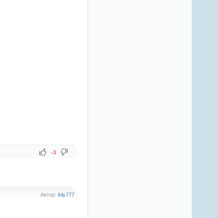
-3
Автор:
loly777