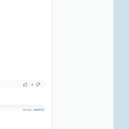
-3
Автор:
vlad410