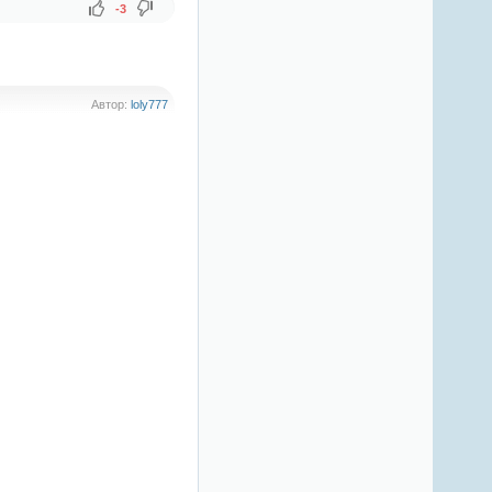
-3
Автор:
loly777