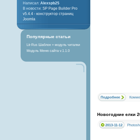
Написал:
Alexspb25
В новости:
SP Page Builder Pro
v5.4.4 - конструктор страниц
Joomla
Популярные статьи
Lit-Rus Шаблон + модуль читалки
Модуль Меню сайта v.1.1.0
Подробнее
Комме
Новогодние елки 2
2013-11-12
Photosh