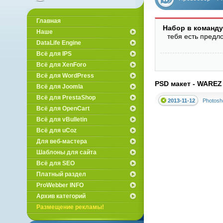
вебмастеров
Главная
Набор в команду
Наше
тебя есть предл
DataLife Engine
Всё для IPS
Всё для XenForo
Всё для WordPress
PSD макет - WAREZ
Всё для Joomla
Всё для PrestaShop
2013-11-12
Photosh
Всё для OpenCart
Всё для vBulletin
Всё для uCoz
Для веб-мастера
Шаблоны для сайта
Всё для SEO
Платный раздел
ProWebber INFO
Архив категорий
Размещение рекламы!