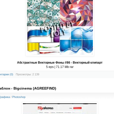
Абстрактные Векторные Фоны #86 - Векторный клипарт
5 eps | 71.17 Mb rar
нтарии (0)
Просмотры: 2 139
аблон - Bigcinema (AGREEFIND)
Графика
/
Photoshop