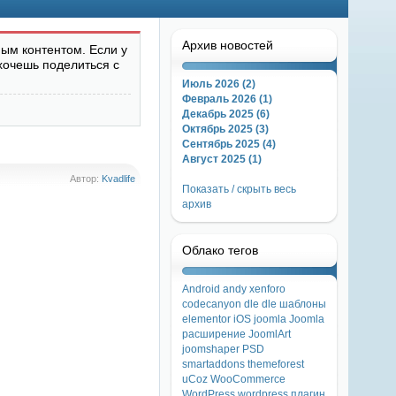
Архив новостей
ым контентом. Если у
хочешь поделиться с
Июль 2026 (2)
Февраль 2026 (1)
Декабрь 2025 (6)
Октябрь 2025 (3)
Сентябрь 2025 (4)
Август 2025 (1)
Автор:
Kvadlife
Показать / скрыть весь
архив
Облако тегов
Android
andy xenforo
codecanyon
dle
dle шаблоны
elementor
iOS
joomla
Joomla
расширение
JoomlArt
joomshaper
PSD
smartaddons
themeforest
uCoz
WooCommerce
WordPress
wordpress плагин