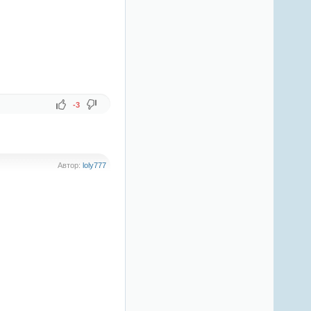
-3
Автор:
loly777