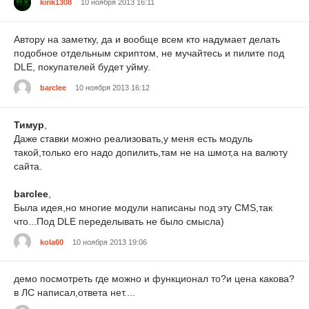
kirik1308
10 ноября 2013 16:11
Автору на заметку, да и вообще всем кто надумает делать
подобное отдельным скриптом, не мучайтесь и пилите под
DLE, покупателей будет уйму.
barclee
10 ноября 2013 16:12
Тимур
,
Даже ставки можно реализовать,у меня есть модуль
такой,только его надо допилить,там не на шмот,а на валюту
сайта.
barclee
,
Была идея,но многие модули написаны под эту CMS,так
что...Под DLE переделывать не было смысла)
kola60
10 ноября 2013 19:06
демо посмотреть где можно и функционал то?и цена какова?
в ЛС написал,ответа нет....