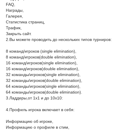
FAQ,
Награды,
Галерея,
Статистика страниц,
Трафик,
Закрыть сайт.
2.Вы можете проводить до нескольких типов турниров:
8 команд/игроков (single elimination),
8 команд/игроков(double elimination),
16 команд/игроков(single elimination),
16 команд/игроков(double elimination),
32 команды/игроков(single elimination),
32 команды/игроков(double elimination),
64 команды/игроков(single elimination),
64 команды/игроков(double elimination).
3.Ладдеры,от 1х1 и до 10х10:
4.Профиль игрока включает в себя:
Информацию об игроке,
Информацию о профиле в стим,