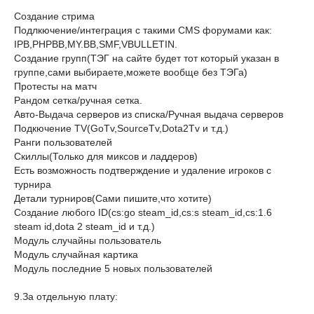
Создание стрима
Подлкючение/интеграция с такими CMS форумами как:
IPB,PHPBB,MY.BB,SMF,VBULLETIN.
Создание групп(ТЭГ на сайте будет тот который указан в
группе,сами выбираете,можете вообще без ТЭГа)
Протесты на матч
Рандом сетка/ручная сетка.
Авто-Выдача серверов из списка/Ручная выдача серверов
Подкючение TV(GoTv,SourceTv,Dota2Tv и т.д.)
Ранги пользователей
Скиллы(Только для миксов и ладдеров)
Есть возможность подтверждение и удаление игроков с
турнира
Детали турниров(Сами пишите,что хотите)
Создание любого ID(cs:go steam_id,cs:s steam_id,cs:1.6
steam id,dota 2 steam_id и т.д.)
Модуль случайны пользователь
Модуль случайная картика
Модуль последние 5 новых пользователей
9.За отдельную плату: