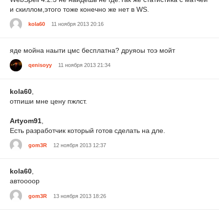
и скиллом,этого тоже конечно же нет в WS.
kola60
11 ноября 2013 20:16
яде мойна наыти цмс бесплатна? друяоы тоэ мойт
qenisoyy
11 ноября 2013 21:34
kola60
,
отпиши мне цену пжлст.
Artyom91
,
Есть разработчик который готов сделать на дле.
gom3R
12 ноября 2013 12:37
kola60
,
автоооор
gom3R
13 ноября 2013 18:26