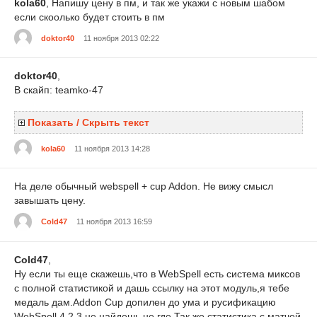
kola60
, Напишу цену в пм, и так же укажи с новым шабом
если скоолько будет стоить в пм
doktor40
11 ноября 2013 02:22
doktor40
,
В скайп: teamko-47
Показать / Скрыть текст
kola60
11 ноября 2013 14:28
На деле обычный webspell + cup Addon. Не вижу смысл
завышать цену.
Cold47
11 ноября 2013 16:59
Cold47
,
Ну если ты еще скажешь,что в WebSpell есть система миксов
с полной статистикой и дашь ссылку на этот модуль,я тебе
медаль дам.Addon Cup допилен до ума и русификацию
WebSpell 4.2.3 не найдешь не где.Так же статистика с матчей