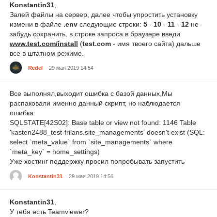
Konstantin31
,
Залей файлы на сервер, далее чтобы упростить установку
измени в файле
.env
следующие строки:
5
-
10
-
11
-
12
не
забудь сохранить, в строке запроса в браузере введи
www.test.com/install
(
test.com
- имя твоего сайта) дальше
все в штатном режиме.
Redel
29 мая 2019 14:54
Все выполнял,выходит ошибка с базой данных,Мы
распаковали именно данный скрипт, но наблюдается
ошибка:
SQLSTATE[42S02]: Base table or view not found: 1146 Table
'kasten2488_test-frilans.site_managements' doesn't exist (SQL:
select `meta_value` from `site_managements` where
`meta_key` = home_settings)
Уже хостинг поддержку просил попробывать запустить
Konstantin31
29 мая 2019 14:56
Konstantin31
,
У тебя есть Teamviewer?