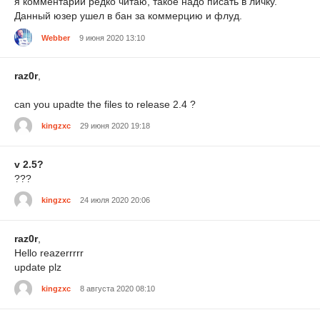
я комментарии редко читаю, такое надо писать в личку.
Данный юзер ушел в бан за коммерцию и флуд.
Webber
9 июня 2020 13:10
raz0r
,
can you upadte the files to release 2.4 ?
kingzxc
29 июня 2020 19:18
v 2.5?
???
kingzxc
24 июля 2020 20:06
raz0r
,
Hello reazerrrrr
update plz
kingzxc
8 августа 2020 08:10