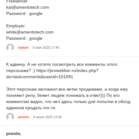
Freelancer
kai@amentotech.com
Password : google
Employer
white@amentotech.com
Password : google
viplviv
6 мая 2020 17:40
К админу. А не хотите посмотреть все комменты этого
персонажа? :) https://prowebber.ru/index.php?
do=lastcomments&userid=101091
Этот персонаж заспамил все ветки продажами, а когда ему
понижют репу, бежит людям понижать в ответ))) По его
комментам видно, что чел здесь только для попытки в обход
админов продать что-то.
pronto
9 июня 2020 13:06
pronto
,