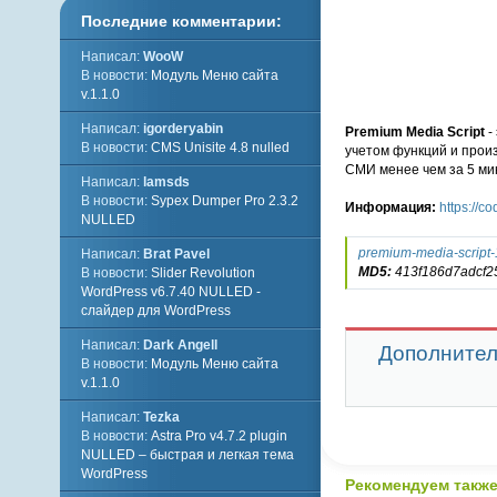
Последние комментарии:
Написал:
WooW
В новости:
Модуль Меню сайта
v.1.1.0
Написал:
igorderyabin
Premium Media Script
-
В новости:
CMS Unisite 4.8 nulled
учетом функций и прои
СМИ менее чем за 5 ми
Написал:
lamsds
В новости:
Sypex Dumper Pro 2.3.2
Информация:
https://c
NULLED
premium-media-script-1
Написал:
Brat Pavel
MD5:
413f186d7adcf2
В новости:
Slider Revolution
WordPress v6.7.40 NULLED -
слайдер для WordPress
Написал:
Dark Angell
Дополнител
В новости:
Модуль Меню сайта
v.1.1.0
Написал:
Tezka
В новости:
Astra Pro v4.7.2 plugin
NULLED – быстрая и легкая тема
WordPress
Рекомендуем также