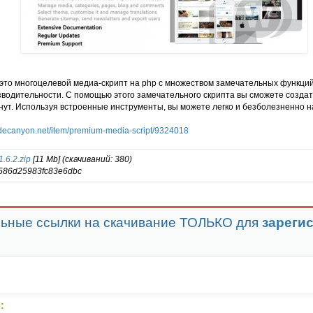
 это многоцелевой медиа-скрипт на php с множеством замечательных функций.
зводительности. С помощью этого замечательного скрипта вы сможете создат
нут. Используя встроенные инструменты, вы можете легко и безболезненно н
odecanyon.net/item/premium-media-script/9324018
.6.2.zip
[11 Mb] (cкачиваний: 380)
586d25983fc83e6dbc
ьные ссылки на скачивание ТОЛЬКО для
зареги
: