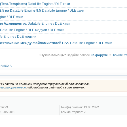
Test-Templates)
DataLife Engine / DLE хаки
5 на DataLife Engine 8.5
DataLife Engine / DLE хаки
gine / DLE хаки
я Админцентра
DataLife Engine / DLE хаки
DataLife Engine / DLE модули / DLE хаки
fe Engine / DLE модули
 переключение между файлами стилей CSS
DataLife Engine / DLE хаки
::
Нужна помощь?
Задайте вопрос
на форуме
::
Коммента
BRMEDIA
ы зашли на сайт как незарегистрированный пользователь.
егистрироваться
либо войти на сайт под своим именем.
 14:29
Был(а) онлайн: 19.03.2022
15.05.2019
Комментариев: 75