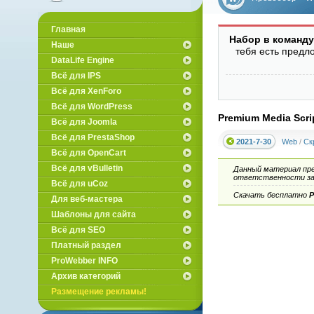
вебмастеров
Главная
Набор в команду
Наше
тебя есть предл
DataLife Engine
Всё для IPS
Всё для XenForo
Всё для WordPress
Premium Media Scrip
Всё для Joomla
Всё для PrestaShop
2021-7-30
Web
/
Ск
Всё для OpenCart
Всё для vBulletin
Данный материал пр
ответственности за 
Всё для uCoz
Скачать бесплатно
P
Для веб-мастера
Шаблоны для сайта
Всё для SEO
Платный раздел
ProWebber INFO
Архив категорий
Размещение рекламы!