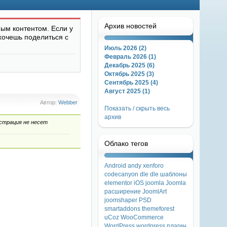
Архив новостей
ым контентом. Если у
хочешь поделиться с
Июль 2026 (2)
Февраль 2026 (1)
Декабрь 2025 (6)
Октябрь 2025 (3)
Сентябрь 2025 (4)
Август 2025 (1)
Автор:
Webber
Показать / скрыть весь
архив
страция не несет
Облако тегов
Android
andy xenforo
codecanyon
dle
dle шаблоны
elementor
iOS
joomla
Joomla
расширение
JoomlArt
joomshaper
PSD
smartaddons
themeforest
uCoz
WooCommerce
WordPress
wordpress плагин