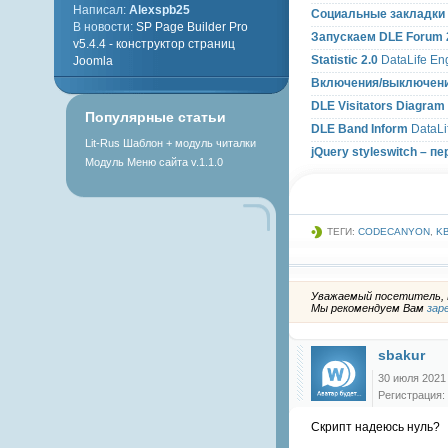
Написал:
Alexspb25
Социальные закладки (
В новости:
SP Page Builder Pro
Запускаем DLE Forum 2.
v5.4.4 - конструктор страниц
Statistic 2.0
DataLife En
Joomla
Включения/выключени
DLE Visitators Diagram
Популярные статьи
DLE Band Inform
DataLi
Lit-Rus Шаблон + модуль читалки
jQuery styleswitch –
Модуль Меню сайта v.1.1.0
ТЕГИ:
CODECANYON
,
K
Уважаемый посетитель, В
Мы рекомендуем Вам
зар
sbakur
30 июля 2021
Регистрация: 
Скрипт надеюсь нуль?