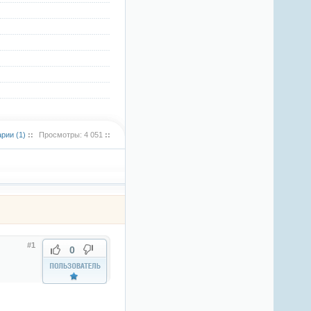
рии (1)
::
Просмотры: 4 051
::
#1
0