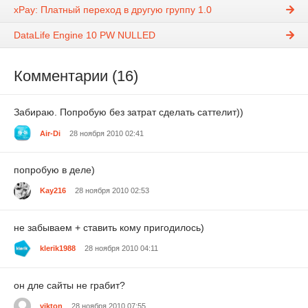
xPay: Платный переход в другую группу 1.0
DataLife Engine 10 PW NULLED
Комментарии (16)
Забираю. Попробую без затрат сделать саттелит))
Air-Di
28 ноября 2010 02:41
попробую в деле)
Kay216
28 ноября 2010 02:53
не забываем + ставить кому пригодилось)
klerik1988
28 ноября 2010 04:11
он дле сайты не грабит?
vikton
28 ноября 2010 07:55