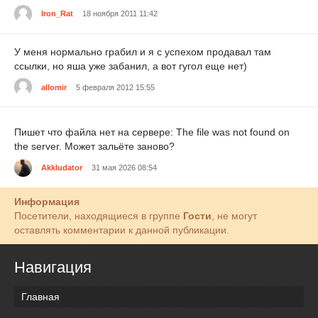
Iron_Rat
18 ноября 2011 11:42
У меня нормально грабил и я с успехом продавал там
ссылки, но яша уже забанил, а вот гугол еще нет)
allomir
5 февраля 2012 15:55
Пишет что файла нет на сервере: The file was not found on
the server. Может зальёте заново?
Akkludator
31 мая 2026 08:54
Информация
Посетители, находящиеся в группе
Гости
, не могут
оставлять комментарии к данной публикации.
Навигация
Главная