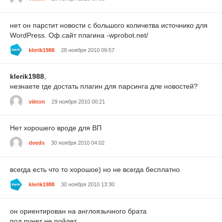
нет он парстит новости с большого количетва источнико для
WordPress. Оф.сайт плагина -wprobot.net/
klerik1988
28 ноября 2010 09:57
klerik1988
,
незнаете где достать плагин для парсинга дле новостей?
vikton
29 ноября 2010 00:21
Нет хорошего вроде для ВП
deeds
30 ноября 2010 04:02
всегда есть что то хорошое) но не всегда бесплатно
klerik1988
30 ноября 2010 13:30
он ориентирован на англоязычного брата
под рунет не пойдет...