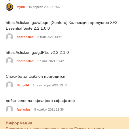
Myldl
15 апреля 2021 19:56
https://clickon.ga/wfbqm [Xenforo] Коллекция продуктов XF2
Essential Suite 2.2.1.0.0
doctor-dad
8 мая 2021 14:46
https://clickon.ga/gdPEd v2.2.2.1.0
doctor-dad
27 мая 2021 13:42
Спасибо за шаблон пригодится
SlurpHd
15 сентября 2021 13:53
действилеола офвафнгп ыфафыпф
fasfasfas
8 ноября 2021 19:36
Информация
Посетители, находящиеся в группе
Гости
, не могут