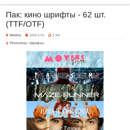
Пак: кино шрифты - 62 шт.
(TTF/OTF)
Webber
2018-3-02
3 341
Photoshop
/
Шрифты