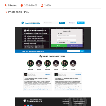
SibWeb
2018-10-08
2 650
Photoshop
/
PSD